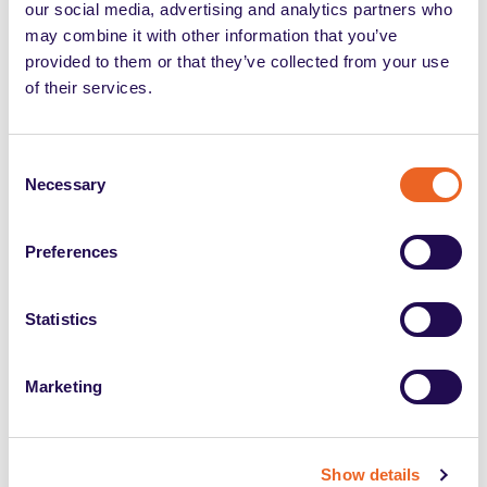
categorie protette: Articolo 18
our social media, advertising and analytics partners who
may combine it with other information that you’ve
L’Articolo 18 individua come appartenenti alle categorie
provided to them or that they’ve collected from your use
protette persone che non ricadono direttamente nella
of their services.
macrocategoria precedente:
orfani
e
coniugi superstiti
di
vittime del lavoro
,
Consent
di
guerra
o di
servizio nelle pubbliche
Necessary
Selection
amministrazioni
;
coniugi
e
figli
di soggetti riconosciuti come
grandi
Preferences
invalidi di guerra
, di
servizio
e del
lavoro
;
profughi italiani rimpatriati
(con status
Statistics
riconosciuto ai sensi della L. 763/81);
orfani
e
coniugi
delle
vittime del terrorismo
e
Marketing
della
criminalità organizzata
(L. 407/98).
Show details