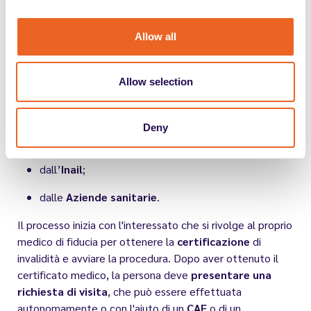
Come iscriversi alle categorie
protette?
Allow all
Per accedere al
collocamento mirato, i lavoratori
interessati devono necessariamente iscriversi agli elenchi
provinciali appositi tenuti dai centri per l’impiego. Per
Allow selection
farlo, però, devono aver ottenuto una certificazione
medica che attesti il proprio stato, che viene rilasciata:
Deny
dall’
Inps
;
dall’
Inail
;
dalle
Aziende sanitarie
.
Il processo inizia con l'interessato che si rivolge al proprio
medico di fiducia per ottenere la
certificazione
di
invalidità e avviare la procedura. Dopo aver ottenuto il
certificato medico, la persona deve
presentare una
richiesta di visita
, che può essere effettuata
autonomamente o con l'aiuto di un
CAF
o di un