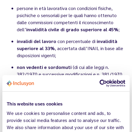
persone in età lavorativa con condizioni fisiche,
psichiche o sensoriali per le quali hanno ottenuto
dalle commissioni competenti il riconoscimento
dell’
invalidità civile di grado superiore al 45%
;
invalidi del lavoro
con percentuale di
invalidità
superiore al 33%
, accertata dall’INAIL in base alle
disposizioni vigenti;
non vedenti e sordomuti
(di cui alle leggi n.
382/1970 e successive modificazioni e n. 381/1970
e successive modificazioni);
invalidi di guerra, invalidi civili di guerra
e
invalidi per servizio
.
This website uses cookies
We use cookies to personalise content and ads, to
provide social media features and to analyse our traffic.
I soggetti appartenenti alle
We also share information about your use of our site with