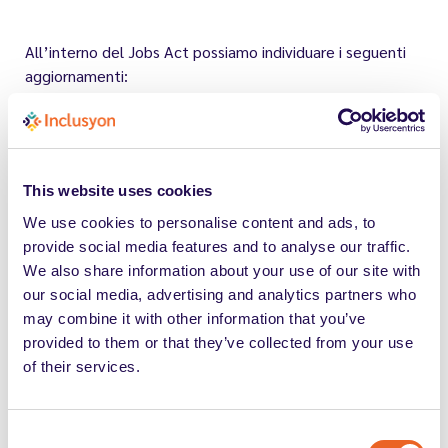
All’interno del Jobs Act possiamo individuare i seguenti
aggiornamenti:
viene ampliata la platea degli aventi diritto
,
si
aggiungono i percettori dell’assegno ordinario di
invalidità;
This website uses cookies
We use cookies to personalise content and ads, to
le aziende che hanno da
15 a 35 dipendenti,
provide social media features and to analyse our traffic.
devono assumere 1 persona con disabilità
. E’
We also share information about your use of our site with
stata
rimossa la clausola “in caso di nuove
our social media, advertising and analytics partners who
assunzioni”
, abolendo il cosiddetto “regime di
may combine it with other information that you’ve
gradualità”;
provided to them or that they’ve collected from your use
aggiornati i criteri del computo della quota di
of their services.
riserva
. Si computano nella quota di riserva, anche
se non assunti tramite collocamento obbligatorio,
coloro che abbiano una riduzione della capacità
Consent