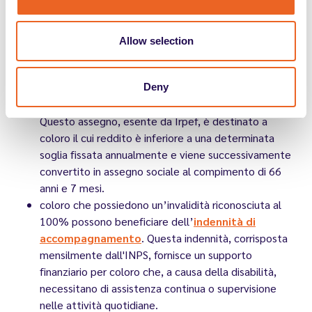
o superiore al 66% hanno diritto all'
esenzione
totale dal pagamento del ticket
per le
prestazioni specialistiche e di diagnostica
Allow selection
strumentale;
coloro che possiedono un’invalidità riconosciuta al
100% possono beneficiare della
pensione di
Deny
inabilità,
un supporto economico erogato dall'INPS.
Questo assegno, esente da Irpef, è destinato a
coloro il cui reddito è inferiore a una determinata
soglia fissata annualmente e viene successivamente
convertito in assegno sociale al compimento di 66
anni e 7 mesi.
coloro che possiedono un’invalidità riconosciuta al
100% possono beneficiare dell’
indennità di
accompagnamento
. Questa indennità, corrisposta
mensilmente dall'INPS, fornisce un supporto
finanziario per coloro che, a causa della disabilità,
necessitano di assistenza continua o supervisione
nelle attività quotidiane.