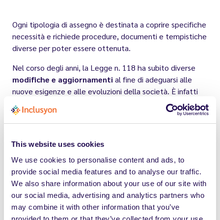
Ogni tipologia di assegno è destinata a coprire specifiche
necessità e richiede procedure, documenti e tempistiche
diverse per poter essere ottenuta.
Nel corso degli anni, la Legge n. 118 ha subito diverse
modifiche e aggiornamenti
al fine di adeguarsi alle
nuove esigenze e alle evoluzioni della società. È infatti
stata stabilita una
specifica percentuale di invalidità
per coloro che hanno più di quindici anni, al fine di poter
accedere alle liste speciali di collocamento come
stabilito dalla Legge 68/99.
This website uses cookies
We use cookies to personalise content and ads, to
provide social media features and to analyse our traffic.
Invalidità civile al 100%:
We also share information about your use of our site with
agevolazioni e diritti
our social media, advertising and analytics partners who
may combine it with other information that you’ve
provided to them or that they’ve collected from your use