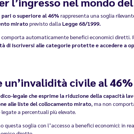
er l’ingresso nel mondo del
e pari o superiore al
46%
rappresenta una soglia rilevante
ento mirato
previsto dalla
Legge 68/1999.
e comporta automaticamente benefici economici diretti. Il
ità di iscriversi alle categorie protette e accedere a 
 un’invalidità civile al 46%
edico-legale che esprime la riduzione della capacità la
one alle liste del collocamento mirato
, ma non comporta
legate a percentuali più elevate.
 questa soglia con l’accesso a benefici economici: in real
omico diretto.