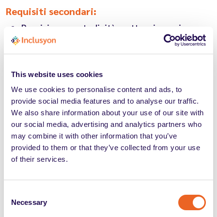
Requisiti secondari:
Precisione, metodicità e attenzione ai
dettagli;
Ottime capacità di time management e di
teamwork.
This website uses cookies
We use cookies to personalise content and ads, to
provide social media features and to analyse our traffic.
We also share information about your use of our site with
Other info
our social media, advertising and analytics partners who
may combine it with other information that you’ve
Sede di lavoro: Modena (MO).
provided to them or that they’ve collected from your use
Tipologia contrattuale: contratto a tempo
of their services.
indeterminato.
CCNL applicato: Metalmeccanico.
Consent
Necessary
Selection
Trattamento economico: RAL compresa tra